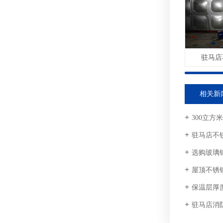
驻马店
相关新
300立
驻马店不
选购玻璃
屋顶不锈
保温层厚度
驻马店消防